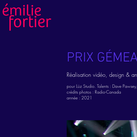
PRIX GÉME
Réalisation vidéo, design & a
pour Lüz Studio. Talents : Dave Pawsey
crédits photos : Radio-Canada
année : 2021