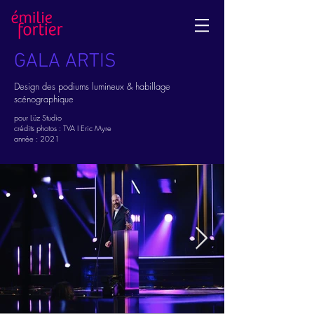
GALA ARTIS
Design des podiums lumineux & habillage
scénographique
pour Lüz Studio
crédits photos : TVA I Eric Myre
année : 2021